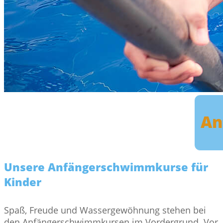
An
Unsere Anfängerschwimmkurse für
Kinder
Spaß, Freude und Wassergewöhnung stehen bei
den Anfängerschwimmkursen im Vordergrund. Vor